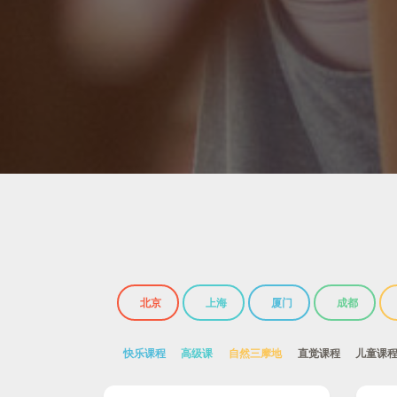
北京
上海
厦门
成都
快乐课程
高级课
自然三摩地
直觉课程
儿童课