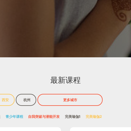
最新课程
西安
杭州
程
青少年课程
自我突破与潜能开发
完美瑜伽1
完美瑜伽2