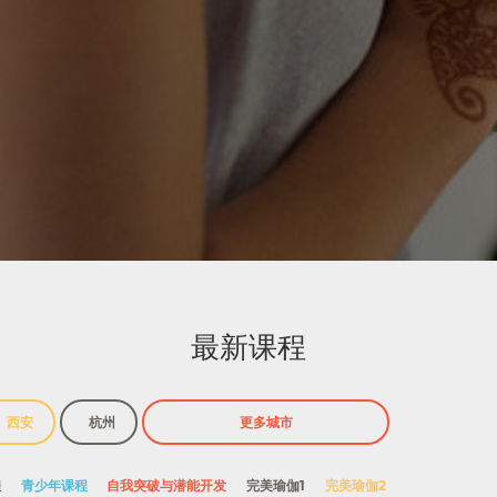
最新课程
西安
杭州
程
青少年课程
自我突破与潜能开发
完美瑜伽1
完美瑜伽2