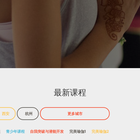
最新课程
西安
杭州
程
青少年课程
自我突破与潜能开发
完美瑜伽1
完美瑜伽2