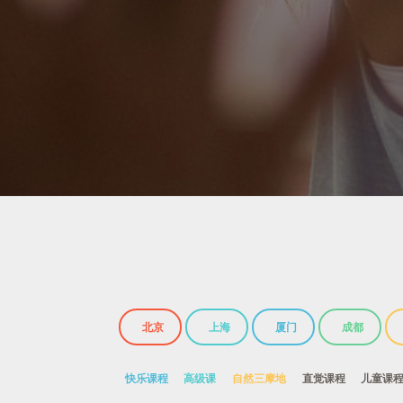
北京
上海
厦门
成都
快乐课程
高级课
自然三摩地
直觉课程
儿童课