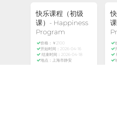
快乐课程（初级
快
课）- Happiness
课
Program
P
价格：￥2100
开始时间：2026-04-16
结束时间：2026-04-18
地点：上海市静安
刘丽敏 Grace（日出江
花）老师
花
王萍（英语快乐高效提分
找我）老师
找
了解详情