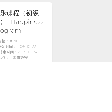
乐课程（初级
）- Happiness
rogram
价格：￥2100
开始时间：2025-10-22
结束时间：2025-10-24
地点：上海市静安
刘丽敏 Grace（日出江
）老师
王萍（英语快乐高效提分
我）老师
了解详情